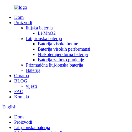
Dom
Proizvodi
litijska baterija
Li-MnO2
Litij-ionska baterija
Baterija visoke brzine
Baterija visokih performansi
Niskotemperaturna baterija
Baterija za brzo punjenje
Prizmatična litij-ionska baterija
Baterija
O nama
BLOG
vijesti
FAQ
Kontakt
English
Dom
Proizvodi
Litij-ionska baterija