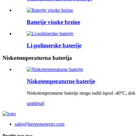
Baterije visoke brzine
Li-polimerske baterije
Niskotemperaturna baterija
Niskotemperaturne baterije
Niskotemperaturne baterije mogu raditi ispod -40°C, dok
upit
detalj
sales@keeponenergy.com
Pratite nas na: