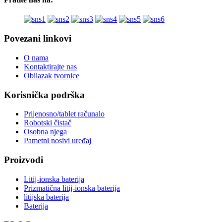
Povezani linkovi
O nama
Kontaktirajte nas
Obilazak tvornice
Korisnička podrška
Prijenosno/tablet računalo
Robotski čistač
Osobna njega
Pametni nosivi uređaj
Proizvodi
Litij-ionska baterija
Prizmatična litij-ionska baterija
litijska baterija
Baterija