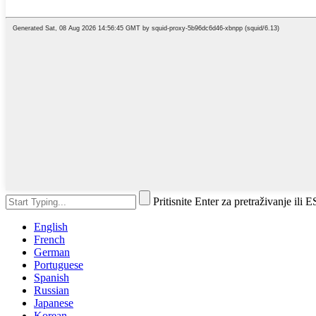
Pritisnite Enter za pretraživanje ili 
English
French
German
Portuguese
Spanish
Russian
Japanese
Korean