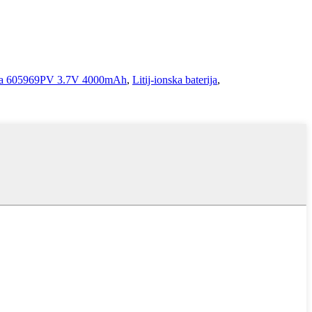
rija 605969PV 3.7V 4000mAh
,
Litij-ionska baterija
,