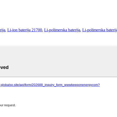
rija
,
Li-ion baterija 21700
,
Li-polimerska baterija
,
Li-polimerska bate