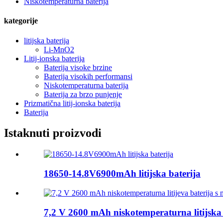
Niskotemperaturna baterija
kategorije
litijska baterija
Li-MnO2
Litij-ionska baterija
Baterija visoke brzine
Baterija visokih performansi
Niskotemperaturna baterija
Baterija za brzo punjenje
Prizmatična litij-ionska baterija
Baterija
Istaknuti proizvodi
18650-14.8V6900mAh litijska baterija
7,2 V 2600 mAh niskotemperaturna litijska b