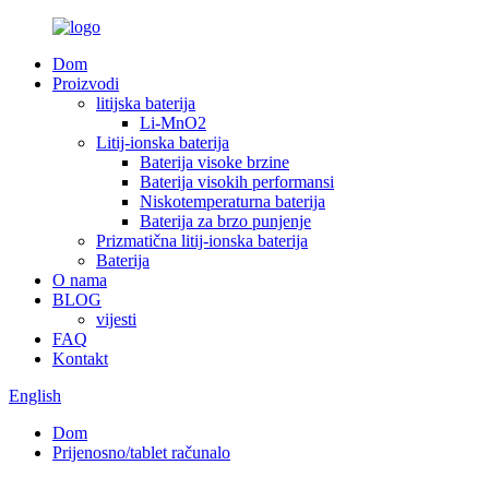
Dom
Proizvodi
litijska baterija
Li-MnO2
Litij-ionska baterija
Baterija visoke brzine
Baterija visokih performansi
Niskotemperaturna baterija
Baterija za brzo punjenje
Prizmatična litij-ionska baterija
Baterija
O nama
BLOG
vijesti
FAQ
Kontakt
English
Dom
Prijenosno/tablet računalo