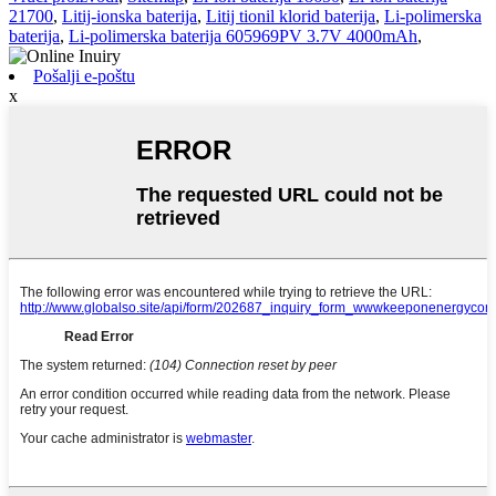
21700
,
Litij-ionska baterija
,
Litij tionil klorid baterija
,
Li-polimerska
baterija
,
Li-polimerska baterija 605969PV 3.7V 4000mAh
,
Pošalji e-poštu
x