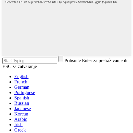
Pritisnite Enter za pretraživanje ili
ESC za zatvaranje
English
French
German
Portuguese
Spanish
Russian
Japanese
Korean
Arabic
Irish
Greek