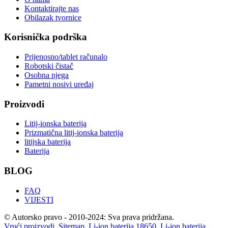
Kontaktirajte nas
Obilazak tvornice
Korisnička podrška
Prijenosno/tablet računalo
Robotski čistač
Osobna njega
Pametni nosivi uređaj
Proizvodi
Litij-ionska baterija
Prizmatična litij-ionska baterija
litijska baterija
Baterija
BLOG
FAQ
VIJESTI
© Autorsko pravo - 2010-2024: Sva prava pridržana.
Vrući proizvodi
,
Sitemap
,
Li-ion baterija 18650
,
Li-ion baterija